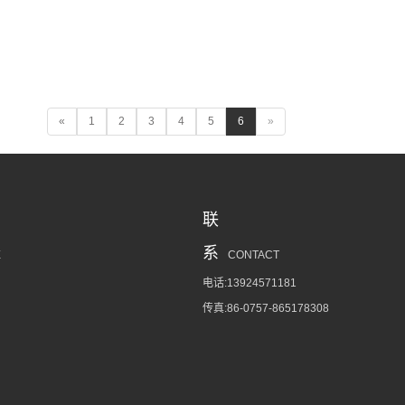
«
1
2
3
4
5
6
»
联
系
E
CONTACT
电话:13924571181
传真:86-0757-865178308