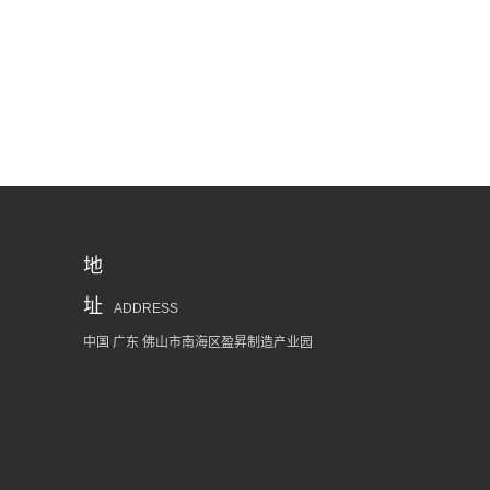
地
址
ADDRESS
中国 广东 佛山市南海区盈昇制造产业园